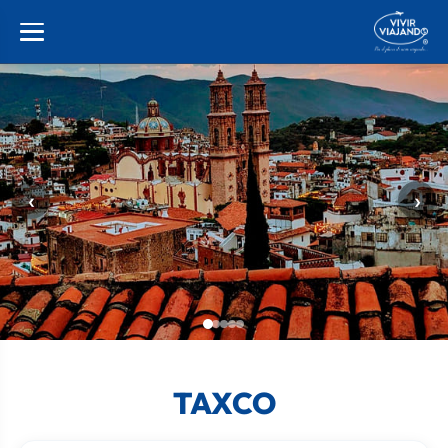
‹
›
TAXCO