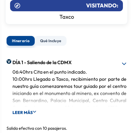
VISITANDO:
Taxco
Itinerario
Qué Incluye
DÍA 1 - Saliendo de la CDMX
06:40hrs Cita en el punto indicado.
10:00hrs Llegada a Taxco, recibimiento por parte de
nuestro guía comenzaremos tour guiado por el centro
iniciando en el monumento al minero, ex convento de
San Bernardino, Palacio Municipal, Centro Cultural
Casa Borda que es un edificio construido en 1759 por
LEER MÁS
encargo de José de la Borda, ubicada frente a la plaza
Borda y al Templo de Santa Prisca, es una de las
Salida efectiva con 10 pasajeros.
principales construcciones históricas y culturales del